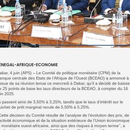
ENEGAL-AFRIQUE-ECONOMIE
akar, 4 juin (APS) – Le Comité de politique monétaire (CPM) de la
anque centrale des Etats de l’Afrique de l’Ouest (BCEAO) a annoncé à
’issue de sa réunion tenue ce mercredi à Dakar, qu’il a décidé de baisse
e 25 points de base les taux directeurs de la BCEAO, à compter du 16
uin 2025.
ls passent ainsi de 3,50% à 3,25%, tandis que le taux d’intérêt sur le
uichet de prêt marginal recule de 5,50% à 5,25%.
’Cette décision du Comité résulte de l’analyse de l’évolution des prix, de
’activité économique et de la situation extérieure de l’Union économique
t monétaire ouest-africaine, ainsi que des risques à moyen terme’’, a