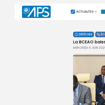
ACTUALITES
POLITIQUE
DÉPÊCHES
ÉC
SOCIÉTÉ
La BCEAO baiss
ÉCONOMIE
MERCREDI 4 JUIN 202
CULTURE
SPORT
ENVIRONNEMENT
INTERNATIONAL
AGENDA
SANTE