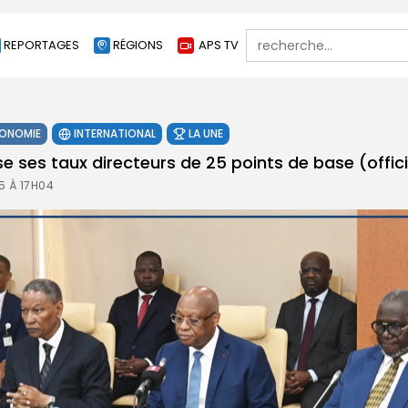
Search
REPORTAGES
RÉGIONS
APS TV
for:
ONOMIE
INTERNATIONAL
LA UNE
e ses taux directeurs de 25 points de base (offici
5 À 17H04