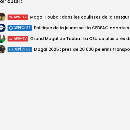
oir aussi :
Magal Touba : 
APS-TV
Politique de la jeunesse :
DÉPÊCHES
Grand Magal de Tou
APS-TV
DÉPÊCHES