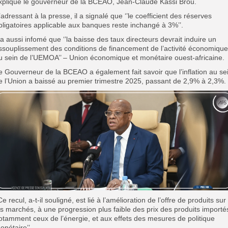
xpliqué le gouverneur de la BCEAO, Jean-Claude Kassi Brou.
’adressant à la presse, il a signalé que ‘’le coefficient des réserves
bligatoires applicable aux banques reste inchangé à 3%’’.
l a aussi infomé que ‘’la baisse des taux directeurs devrait induire un
ssouplissement des conditions de financement de l’activité économique
u sein de l’UEMOA’’ – Union économique et monétaire ouest-africaine.
e Gouverneur de la BCEAO a également fait savoir que l’inflation au se
e l’Union a baissé au premier trimestre 2025, passant de 2,9% à 2,3%.
’Ce recul, a-t-il souligné, est lié à l’amélioration de l’offre de produits sur
es marchés, à une progression plus faible des prix des produits importé
otamment ceux de l’énergie, et aux effets des mesures de politique
onétaire’’.