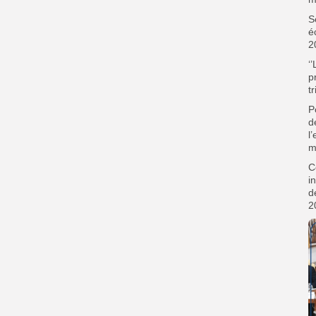
S
é
2
‘
p
t
P
d
l
m
C
i
d
2