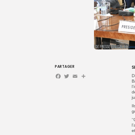
PARTAGER
S
Facebook
Twitter
Email
Partager
D
B
l
d
j
I
g
‘
l
e