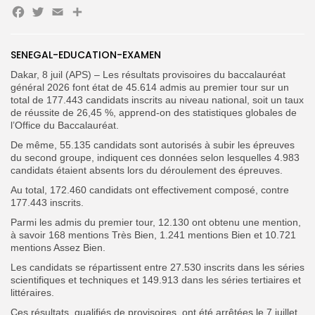
Facebook
Twitter
Email
Partager
Search
Search
for:
Button
SENEGAL-EDUCATION-EXAMEN
FR
Dakar, 8 juil (APS) – Les résultats provisoires du baccalauréat
général 2026 font état de 45.614 admis au premier tour sur un
total de 177.443 candidats inscrits au niveau national, soit un taux
de réussite de 26,45 %, apprend-on des statistiques globales de
l’Office du Baccalauréat.
De même, 55.135 candidats sont autorisés à subir les épreuves
du second groupe, indiquent ces données selon lesquelles 4.983
candidats étaient absents lors du déroulement des épreuves.
Au total, 172.460 candidats ont effectivement composé, contre
177.443 inscrits.
Parmi les admis du premier tour, 12.130 ont obtenu une mention,
à savoir 168 mentions Très Bien, 1.241 mentions Bien et 10.721
mentions Assez Bien.
Les candidats se répartissent entre 27.530 inscrits dans les séries
scientifiques et techniques et 149.913 dans les séries tertiaires et
littéraires.
Ces résultats, qualifiés de provisoires, ont été arrêtées le 7 juillet