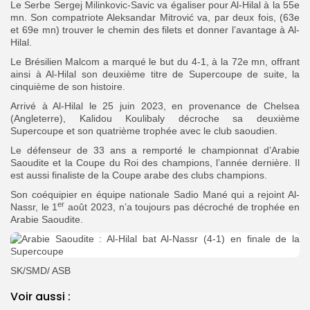
Le Serbe Sergej Milinkovic-Savic va égaliser pour Al-Hilal à la 55e
mn. Son compatriote Aleksandar Mitrović va, par deux fois, (63e
et 69e mn) trouver le chemin des filets et donner l’avantage à Al-
Hilal.
Le Brésilien Malcom a marqué le but du 4-1, à la 72e mn, offrant
ainsi à Al-Hilal son deuxième titre de Supercoupe de suite, la
cinquième de son histoire.
Arrivé à Al-Hilal le 25 juin 2023, en provenance de Chelsea
(Angleterre), Kalidou Koulibaly décroche sa deuxième
Supercoupe et son quatrième trophée avec le club saoudien.
Le défenseur de 33 ans a remporté le championnat d’Arabie
Saoudite et la Coupe du Roi des champions, l’année dernière. Il
est aussi finaliste de la Coupe arabe des clubs champions.
Son coéquipier en équipe nationale Sadio Mané qui a rejoint Al-
er
Nassr, le 1
août 2023, n’a toujours pas décroché de trophée en
Arabie Saoudite.
SK/SMD/ ASB
Voir aussi :