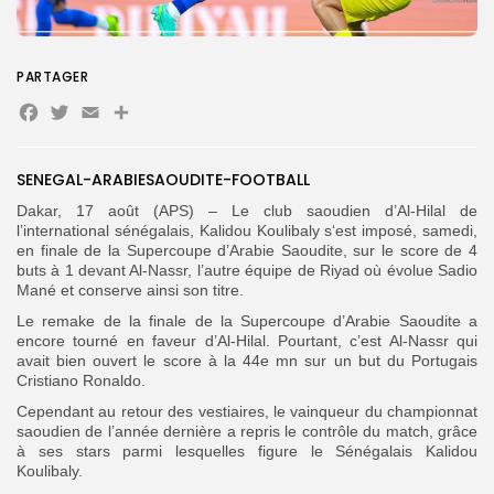
Search
Search
for:
PARTAGER
Button
Facebook
Twitter
Email
Partager
FR
SENEGAL-ARABIESAOUDITE-FOOTBALL
Dakar, 17 août (APS) – Le club saoudien d’Al-Hilal de
l’international sénégalais, Kalidou Koulibaly s‘est imposé, samedi,
en finale de la Supercoupe d’Arabie Saoudite, sur le score de 4
buts à 1 devant Al-Nassr, l’autre équipe de Riyad où évolue Sadio
Mané et conserve ainsi son titre.
Le remake de la finale de la Supercoupe d’Arabie Saoudite a
encore tourné en faveur d’Al-Hilal. Pourtant, c’est Al-Nassr qui
avait bien ouvert le score à la 44e mn sur un but du Portugais
Cristiano Ronaldo.
Cependant au retour des vestiaires, le vainqueur du championnat
saoudien de l’année dernière a repris le contrôle du match, grâce
à ses stars parmi lesquelles figure le Sénégalais Kalidou
Koulibaly.