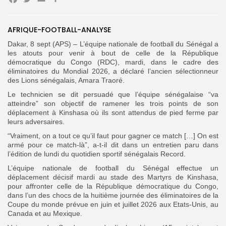
Facebook
Twitter
Email
Partager
Search
AFRIQUE-FOOTBALL-ANALYSE
Search
for:
Button
Dakar, 8 sept (APS) – L’équipe nationale de football du Sénégal a
les atouts pour venir à bout de celle de la République
FR
démocratique du Congo (RDC), mardi, dans le cadre des
éliminatoires du Mondial 2026, a déclaré l’ancien sélectionneur
des Lions sénégalais, Amara Traoré.
Le technicien se dit persuadé que l’équipe sénégalaise “va
atteindre” son objectif de ramener les trois points de son
déplacement à Kinshasa où ils sont attendus de pied ferme par
leurs adversaires.
“Vraiment, on a tout ce qu’il faut pour gagner ce match […] On est
armé pour ce match-là”, a-t-il dit dans un entretien paru dans
l’édition de lundi du quotidien sportif sénégalais Record.
L’équipe nationale de football du Sénégal effectue un
déplacement décisif mardi au stade des Martyrs de Kinshasa,
pour affronter celle de la République démocratique du Congo,
dans l’un des chocs de la huitième journée des éliminatoires de la
Coupe du monde prévue en juin et juillet 2026 aux Etats-Unis, au
Canada et au Mexique.