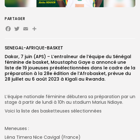
PARTAGER
Search
Search
Facebook
Twitter
Email
Partager
for:
Button
FR
SENEGAL-AFRIQUE-BASKET
Dakar, 7 juin (APS) – L’entraîneur de l’équipe du Sénégal
féminine de basket, Moustapha Gaye a annoncé une
liste de 19 joueuses présélectionnées dans le cadre de la
préparation à la 28e édition de l’Afrobasket, prévue du
28 juillet au 6 août 2023 à Kigali au Rwanda.
L’équipe nationale féminine débutera sa préparation par un
stage à partir de lundi à 10h au stadium Marius Ndiaye.
Voici la liste des basketteuses sélectionnées
Meneuses :
Léna Timera Nice Cavigal (France)