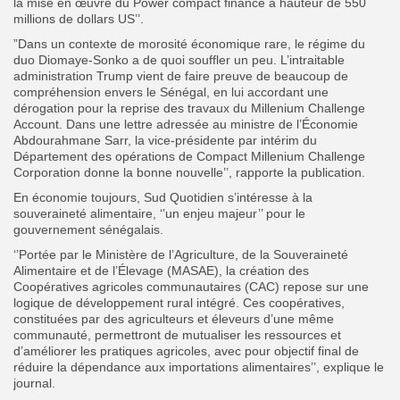
la mise en œuvre du Power compact financé à hauteur de 550
millions de dollars US’’.
”Dans un contexte de morosité économique rare, le régime du
duo Diomaye-Sonko a de quoi souffler un peu. L’intraitable
administration Trump vient de faire preuve de beaucoup de
compréhension envers le Sénégal, en lui accordant une
dérogation pour la reprise des travaux du Millenium Challenge
Account. Dans une lettre adressée au ministre de l’Économie
Abdourahmane Sarr, la vice-présidente par intérim du
Département des opérations de Compact Millenium Challenge
Corporation donne la bonne nouvelle’’, rapporte la publication.
En économie toujours, Sud Quotidien s’intéresse à la
souveraineté alimentaire, ‘’un enjeu majeur’’ pour le
gouvernement sénégalais.
‘’Portée par le Ministère de l’Agriculture, de la Souveraineté
Alimentaire et de l’Élevage (MASAE), la création des
Coopératives agricoles communautaires (CAC) repose sur une
logique de développement rural intégré. Ces coopératives,
constituées par des agriculteurs et éleveurs d’une même
communauté, permettront de mutualiser les ressources et
d’améliorer les pratiques agricoles, avec pour objectif final de
réduire la dépendance aux importations alimentaires’’, explique le
journal.