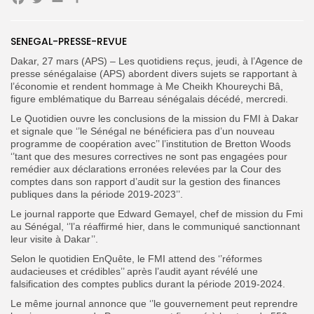
Facebook
Twitter
Email
Partager
SENEGAL-PRESSE-REVUE
Dakar, 27 mars (APS) – Les quotidiens reçus, jeudi, à l’Agence de
Search
Search
presse sénégalaise (APS) abordent divers sujets se rapportant à
for:
Button
l’économie et rendent hommage à Me Cheikh Khoureychi Bâ,
figure emblématique du Barreau sénégalais décédé, mercredi.
FR
Le Quotidien ouvre les conclusions de la mission du FMI à Dakar
et signale que ‘’le Sénégal ne bénéficiera pas d’un nouveau
programme de coopération avec’’ l’institution de Bretton Woods
‘’tant que des mesures correctives ne sont pas engagées pour
remédier aux déclarations erronées relevées par la Cour des
comptes dans son rapport d’audit sur la gestion des finances
publiques dans la période 2019-2023’’.
Le journal rapporte que Edward Gemayel, chef de mission du Fmi
au Sénégal, ‘’l’a réaffirmé hier, dans le communiqué sanctionnant
leur visite à Dakar’’.
Selon le quotidien EnQuête, le FMI attend des ‘’réformes
audacieuses et crédibles’’ après l’audit ayant révélé une
falsification des comptes publics durant la période 2019-2024.
Le même journal annonce que ‘’le gouvernement peut reprendre