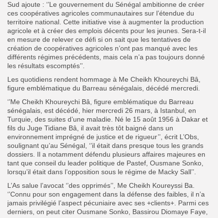
Sud ajoute : ‘’Le gouvernement du Sénégal ambitionne de créer
ces coopératives agricoles communautaires sur l’étendue du
territoire national. Cette initiative vise à augmenter la production
agricole et à créer des emplois décents pour les jeunes. Sera-t-il
en mesure de relever ce défi si on sait que les tentatives de
création de coopératives agricoles n’ont pas manqué avec les
différents régimes précédents, mais cela n’a pas toujours donné
les résultats escomptés’’.
Les quotidiens rendent hommage à Me Cheikh Khoureychi Bâ,
figure emblématique du Barreau sénégalais, décédé mercredi.
‘’Me Cheikh Khoureychi Bâ, figure emblématique du Barreau
sénégalais, est décédé, hier mercredi 26 mars, à Istanbul, en
Turquie, des suites d’une maladie. Né le 15 août 1956 à Dakar et
fils du Juge Tidiane Bâ, il avait très tôt baigné dans un
environnement imprégné de justice et de rigueur’’, écrit L’Obs,
soulignant qu’au Sénégal, ‘’il était dans presque tous les grands
dossiers. Il a notamment défendu plusieurs affaires majeures en
tant que conseil du leader politique de Pastef, Ousmane Sonko,
lorsqu’il était dans l’opposition sous le régime de Macky Sall’’.
L’As salue l’avocat ‘’des opprimés’’, Me Cheikh Koureyssi Ba.
‘’Connu pour son engagement dans la défense des faibles, il n’a
jamais privilégié l’aspect pécuniaire avec ses +clients+. Parmi ces
derniers, on peut citer Ousmane Sonko, Bassirou Diomaye Faye,