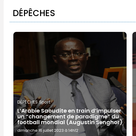
DÉPÊCHES
DÉPÊCHES
Sport
L’Arabie Saoudite en train d’impulser
un “changement de paradigme” du
football mondial (Augustin Senghor)
dimanche 16 juillet 2023 à 14h12