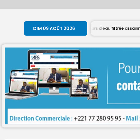
tion de producteurs d’eau filtrée assainit un canal pour prévenir le
DIM 09 AOÛT 2026