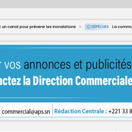
s inondations
La commune de Diass prime ses meill
DÉPÊCHES