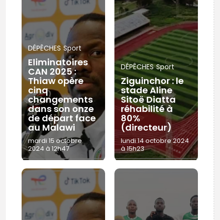
DÉPÊCHES
Sport
Eliminatoires
DÉPÊCHES
Sport
CAN 2025 :
Thiaw opère
Ziguinchor : le
cinq
stade Aline
changements
Sitoë Diatta
dans son onze
réhabilité à
de départ face
80%
au Malawi
(directeur)
mardi 15 octobre
lundi 14 octobre 2024
2024 à 12h47
à 15h23