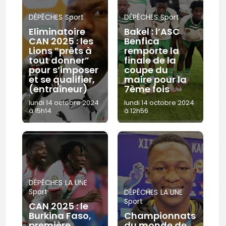
DÉPÊCHES
Sport
DÉPÊCHES
Sport
Eliminatoire
Bakel : l’ASC
CAN 2025 : les
Benfica
Lions ”prêts à
remporte la
tout donner”
finale de la
pour s’imposer
coupe du
et se qualifier,
maire pour la
(entraîneur)
7ème fois
lundi 14 octobre 2024
lundi 14 octobre 2024
à 15h14
à 12h56
DÉPÊCHES
LA UNE
Sport
DÉPÊCHES
LA UNE
Sport
CAN 2025 : le
Burkina Faso,
Championnats
première
du monde de