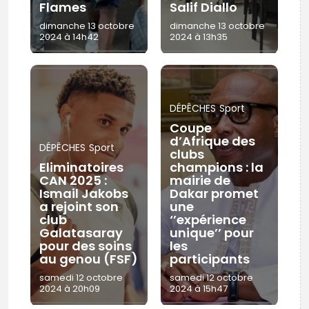
Flames
Salif Diallo
dimanche 13 octobre
dimanche 13 octobre
2024 à 14h42
2024 à 13h35
DÉPÊCHES
Sport
Coupe
d’Afrique des
DÉPÊCHES
Sport
clubs
Eliminatoires
champions : la
CAN 2025 :
mairie de
Ismail Jakobs
Dakar promet
a rejoint son
une
club
‘’expérience
Galatasaray
unique’’ pour
pour des soins
les
au genou (FSF)
participants
samedi 12 octobre
samedi 12 octobre
2024 à 20h09
2024 à 15h47