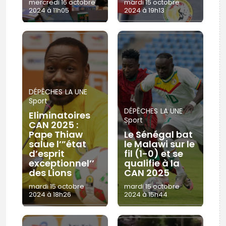
mercredi 16 octobre
mardi 15 octobre
2024 à 11h05
2024 à 19h13
DÉPÊCHES
LA UNE
Sport
DÉPÊCHES
LA UNE
Eliminatoires
Sport
CAN 2025 :
Pape Thiaw
Le Sénégal bat
salue l’”état
le Malawi sur le
d’esprit
fil (1-0) et se
exceptionnel’’
qualifie à la
des Lions
CAN 2025
mardi 15 octobre
mardi 15 octobre
2024 à 18h26
2024 à 15h44