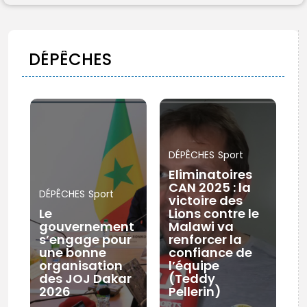
FR
DÉPÊCHES
DÉPÊCHES
Sport
Eliminatoires
CAN 2025 : la
DÉPÊCHES
Sport
victoire des
Le
Lions contre le
gouvernement
Malawi va
s’engage pour
renforcer la
une bonne
confiance de
organisation
l’équipe
des JOJ Dakar
(Teddy
2026
Pellerin)