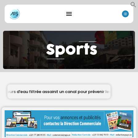
au filtrée assainit un canal pour prévenir les inondations
DÉP
Search
Search
for:
Button