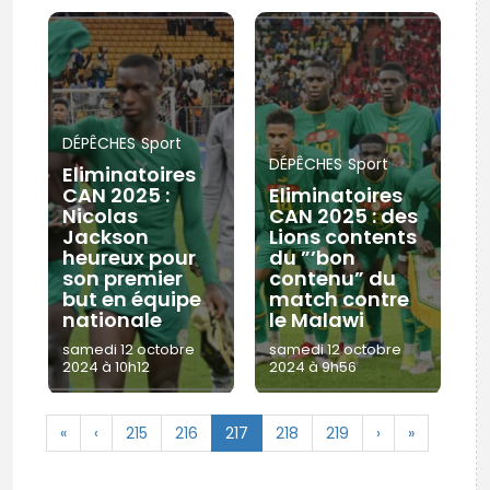
DÉPÊCHES
Sport
DÉPÊCHES
Sport
Eliminatoires
CAN 2025 :
Eliminatoires
Nicolas
CAN 2025 : des
Jackson
Lions contents
heureux pour
du ”’bon
son premier
contenu” du
but en équipe
match contre
nationale
le Malawi
samedi 12 octobre
samedi 12 octobre
2024 à 10h12
2024 à 9h56
«
‹
215
216
217
218
219
›
»
© Copyright 2025, APS