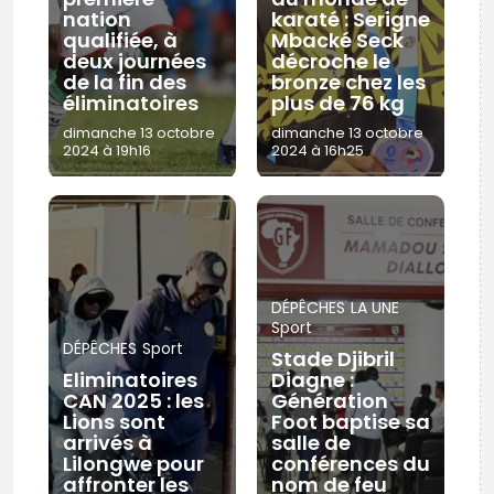
nation
karaté : Serigne
qualifiée, à
Mbacké Seck
deux journées
décroche le
de la fin des
bronze chez les
éliminatoires
plus de 76 kg
dimanche 13 octobre
dimanche 13 octobre
2024 à 19h16
2024 à 16h25
DÉPÊCHES
LA UNE
Sport
DÉPÊCHES
Sport
Stade Djibril
Eliminatoires
Diagne :
CAN 2025 : les
Génération
Lions sont
Foot baptise sa
arrivés à
salle de
Lilongwe pour
conférences du
affronter les
nom de feu