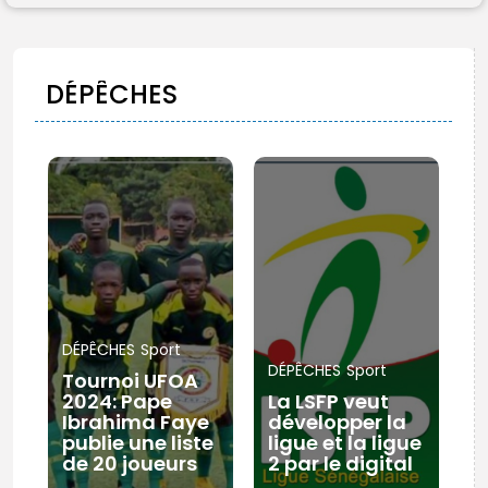
FR
DÉPÊCHES
DÉPÊCHES
Sport
DÉPÊCHES
Sport
Tournoi UFOA
2024: Pape
La LSFP veut
Ibrahima Faye
développer la
publie une liste
ligue et la ligue
de 20 joueurs
2 par le digital