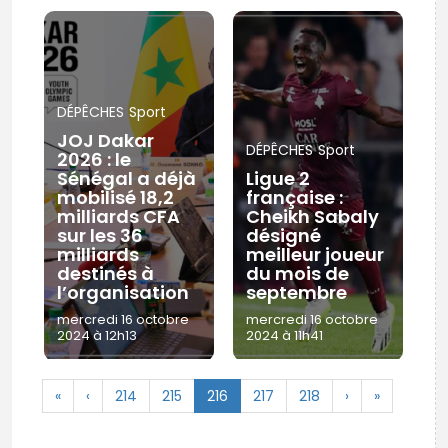
DÉPÊCHES
Sport
JOJ Dakar
DÉPÊCHES
Sport
2026 : le
Sénégal a déjà
Ligue 2
mobilisé 18,2
française :
milliards CFA
Cheikh Sabaly
sur les 36
désigné
milliards
meilleur joueur
destinés à
du mois de
l’organisation
septembre
mercredi 16 octobre
mercredi 16 octobre
2024 à 12h13
2024 à 11h41
«
‹
214
215
216
217
218
›
»
© Copyright 2025, APS