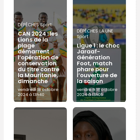
DÉPÊCHES
Sport
DÉPÊCHES
LA UNE
CAN 2024 : les
Sport
Lions de la
plage
Ligue 1 : le choc
démarrent
Jaraaf-
l’opération de
Génération
conservation
Foot, match
du titre contre
phare pour
la Mauritanie,
l’ouverture de
dimanche
la saison
vendredi 18 octobre
vendredi 18 octobre
2024 à 13h40
2024 à 13h05