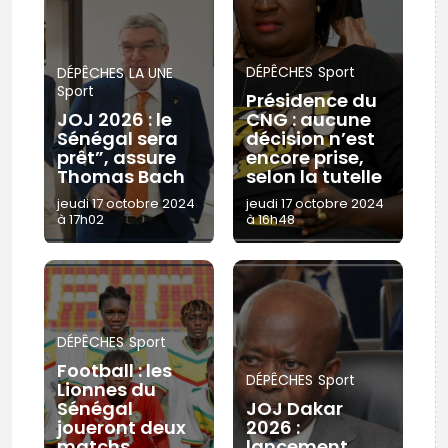
DÉPÊCHES
Sport
DÉPÊCHES
LA UNE
Sport
Présidence du
JOJ 2026 : le
CNG : aucune
Sénégal sera
décision n’est
prêt”, assure
encore prise,
Thomas Bach
selon la tutelle
jeudi 17 octobre 2024
jeudi 17 octobre 2024
à 17h02
à 16h48
DÉPÊCHES
Sport
Football : les
DÉPÊCHES
Sport
Lionnes du
Sénégal
JOJ Dakar
joueront deux
2026 :
matchs
lancement