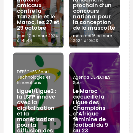
amicaux
prochain d’un
contre la
concours
Tanzanie et le
national pour
Maroc, les 27 et
la conception
29 octobre
de la mascotte
jeudi 17 octobre 2024
mercredi 16 octobre
à 14h44
2024 à 19h23
DÉPÊCHES
Sport
Technologies et
Agenda
DÉPÊCHES
Innovations
Sport
Ligue1/Ligue2 :
Le Maroc
la LSFP innove
accueille la
avec la
Ligue des
digitalisation
Champions
et la
d’Afrique
monétisation
féminine de
pour la
football du 9
diffusion des
au 23