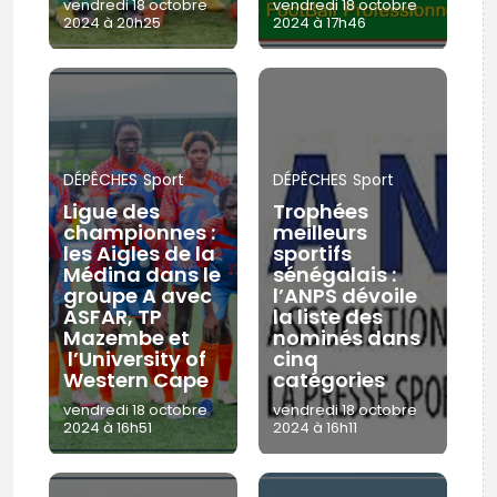
vendredi 18 octobre
vendredi 18 octobre
2024 à 20h25
2024 à 17h46
DÉPÊCHES
Sport
DÉPÊCHES
Sport
Ligue des
Trophées
championnes :
meilleurs
les Aigles de la
sportifs
Médina dans le
sénégalais :
groupe A avec
l’ANPS dévoile
ASFAR, TP
la liste des
Mazembe et
nominés dans
l’University of
cinq
Western Cape
catégories
vendredi 18 octobre
vendredi 18 octobre
2024 à 16h51
2024 à 16h11