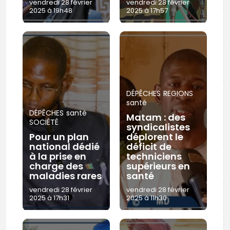
vendredi 28 février
vendredi 28 février
2025 à 19h48
2025 à 17h57
DÉPÊCHES
REGIONS
santé
DÉPÊCHES
santé
Matam : des
SOCIÉTÉ
syndicalistes
Pour un plan
déplorent le
national dédié
déficit de
à la prise en
techniciens
charge des
supérieurs en
maladies rares
santé
vendredi 28 février
vendredi 28 février
2025 à 17h31
2025 à 11h30