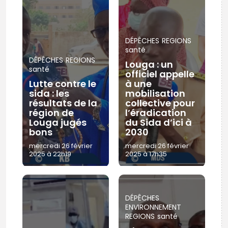
DÉPÊCHES
REGIONS
santé
DÉPÊCHES
REGIONS
Louga : un
santé
officiel appelle
Lutte contre le
à une
sida : les
mobilisation
résultats de la
collective pour
région de
l’éradication
Louga jugés
du Sida d’ici à
bons
2030
mercredi 26 février
mercredi 26 février
2025 à 22h19
2025 à 17h35
DÉPÊCHES
ENVIRONNEMENT
REGIONS
santé