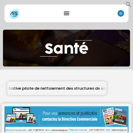
iative pilote de nettoiement des structures de santé
S
DÉPÊCHES
Search
Search
for:
Button