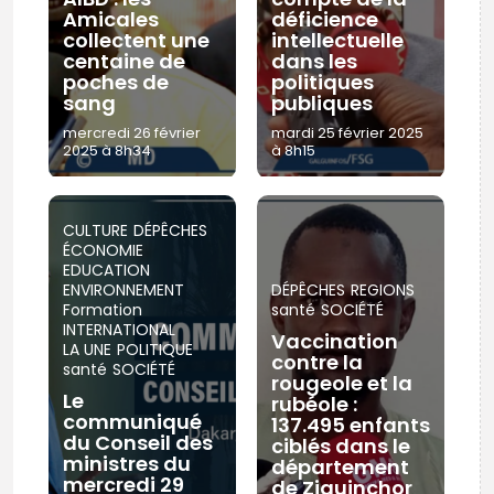
Amicales
déficience
collectent une
intellectuelle
centaine de
dans les
poches de
politiques
sang
publiques
mercredi 26 février
mardi 25 février 2025
2025 à 8h34
à 8h15
CULTURE
DÉPÊCHES
ÉCONOMIE
EDUCATION
ENVIRONNEMENT
DÉPÊCHES
REGIONS
Formation
santé
SOCIÉTÉ
INTERNATIONAL
Vaccination
LA UNE
POLITIQUE
contre la
santé
SOCIÉTÉ
rougeole et la
Le
rubéole :
communiqué
137.495 enfants
du Conseil des
ciblés dans le
ministres du
département
mercredi 29
de Ziguinchor