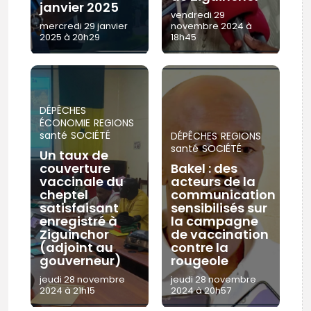
janvier 2025
vendredi 29
mercredi 29 janvier
novembre 2024 à
2025 à 20h29
18h45
DÉPÊCHES
ÉCONOMIE
REGIONS
santé
SOCIÉTÉ
DÉPÊCHES
REGIONS
santé
SOCIÉTÉ
Un taux de
couverture
Bakel : des
vaccinale du
acteurs de la
cheptel
communication
satisfaisant
sensibilisés sur
enregistré à
la campagne
Ziguinchor
de vaccination
(adjoint au
contre la
gouverneur)
rougeole
jeudi 28 novembre
jeudi 28 novembre
2024 à 21h15
2024 à 20h57