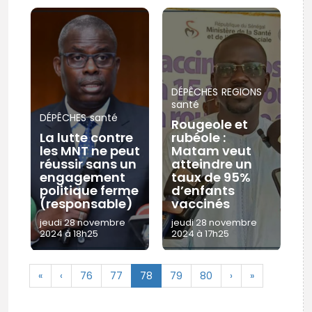
DÉPÊCHES
REGIONS
santé
DÉPÊCHES
santé
Rougeole et
La lutte contre
rubéole :
les MNT ne peut
Matam veut
réussir sans un
atteindre un
engagement
taux de 95%
politique ferme
d’enfants
(responsable)
vaccinés
jeudi 28 novembre
jeudi 28 novembre
2024 à 18h25
2024 à 17h25
«
‹
76
77
78
79
80
›
»
© Copyright 2025, APS