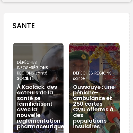
FR
SANTE
DÉPÊCHES
INFOS-RÉGIONS
REGIONS
santé
DÉPÊCHES
REGIONS
SOCIÉTÉ
santé
À Kaolack, des
Oussouye : une
acteurs de la
péniche-
santé se
ambulance et
familiarisent
250 cartes
avec la
CMU offertes à
nouvelle
des
réglementation
populations
pharmaceutique
insulaires