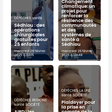
Changement
climatique: un
projet pour
renforcer la
DÉPÊCHES
santé
résilience des
Sédhiou : des
communautés
opérations
et des
chirurgicales
systèmes de
gratuites pour
santé à
25 enfants
Sédhiou
mercredi 26 février
mercredi 26 février
2025 à 15h15
2025 à 13h48
DÉPÊCHES
LA UNE
santé
SOCIÉTÉ
DÉPÊCHES
REGIONS
Plaidoyer pour
santé
SOCIÉTÉ
la prise en
AIBD : les
compte de la