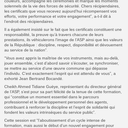
couleurs, accompagne les cérémonies et marque les moments
solennels de la vie des forces de sécurité. Chers récipiendaires,
les certificats que vous recevez aujourd’hui récompensent vos
efforts, votre performance et votre engagement”, a-t-il dit à
l’endroit des récipiendaires.
Il a également insisté sur le fait que les certificats constituent une
responsabilité, la preuve qu’à travers chacune de leurs
prestations, ils véhiculerons l’image de l’ASP ainsi que les valeurs
de la République : discipline, respect, disponibilité et dévouement
au service de la nation”.
“Vous avez appris la maîtrise de vos instruments, mais au-delà,
jouer ensemble, c’est d’abord savoir s’écouter, se synchroniser,
se mettre au service d’une œuvre commune qui dépasse
l’individu. C’est exactement l’esprit qui est attendu de vous”, a
exhorté Jean Bertrand Bocandé.
Cheikh Ahmed Tidiane Guèye, représentant du directeur général
de l’ASP, s’est pour sa part félicité de la tenue de cette formation,
qui “constitue un moment essentiel dans le parcours
professionnel et le développement personnel des agents,
contribuant à renforcer la discipline et l’esprit de solidarité qui
fondent les valeurs intrinsèques du service public”.
Cette session est “l’aboutissement d’un cycle intense de
formation, mais aussi le début d’un nouvel engagement pour