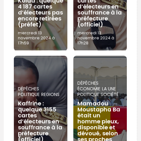
Kolda : quelque
cartes
4 187 cartes
d’électeurs en
d’électeurs pas
souffrance à la
encore retirées
préfecture
(préfet)
(officiel)
mercredi 13
mercredi 13
novembre 2024 à
novembre 2024 à
17h59
17h28
DÉPÊCHES
DÉPÊCHES
ÉCONOMIE
LA UNE
POLITIQUE
REGIONS
POLITIQUE
SOCIÉTÉ
Kaffrine :
Mamadou
quelque 3155
Moustapha Ba
cartes
était un
d’électeurs en
homme pieux,
souffrance à la
disponible et
préfecture
dévoué, selon
(officiel)
ses proches