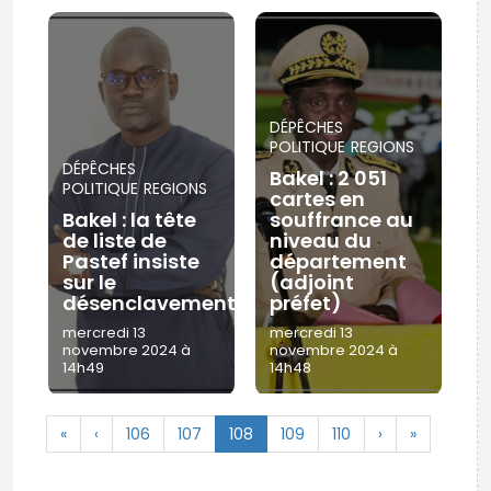
DÉPÊCHES
POLITIQUE
REGIONS
DÉPÊCHES
Bakel : 2 051
POLITIQUE
REGIONS
cartes en
Bakel : la tête
souffrance au
de liste de
niveau du
Pastef insiste
département
sur le
(adjoint
désenclavement
préfet)
mercredi 13
mercredi 13
novembre 2024 à
novembre 2024 à
14h49
14h48
«
‹
106
107
108
109
110
›
»
© Copyright 2025, APS