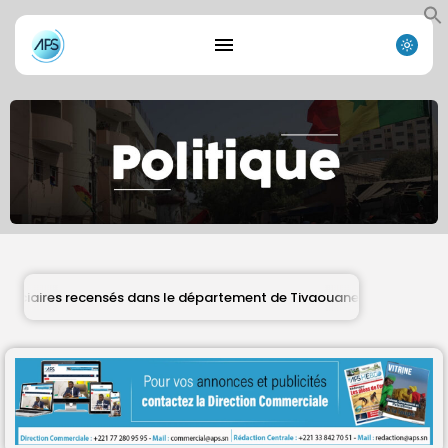
ires recensés dans le département de Tivaouane
Cris
DÉPÊCHES
Search
Search
for:
Button