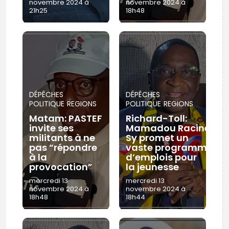
novembre 2024 à
novembre 2024 à
21h25
18h48
DÉPÊCHES
DÉPÊCHES
POLITIQUE
REGIONS
POLITIQUE
REGIONS
Matam: PASTEF
Richard-Toll:
invite ses
Mamadou Racine
militants à ne
Sy promet un
pas “répondre
vaste programme
à la
d’emplois pour
provocation”
la jeunesse
mercredi 13
mercredi 13
novembre 2024 à
novembre 2024 à
18h48
18h44