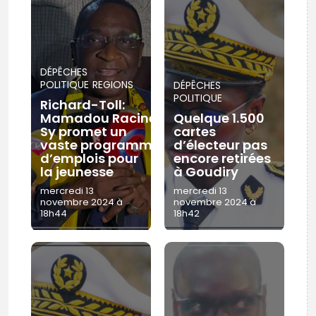
DÉPÊCHES
POLITIQUE
REGIONS
DÉPÊCHES
POLITIQUE
Richard-Toll:
Mamadou Racine
Quelque 1.500
Sy promet un
cartes
vaste programme
d’électeur pas
d’emplois pour
encore retirées
la jeunesse
à Goudiry
mercredi 13
mercredi 13
novembre 2024 à
novembre 2024 à
18h44
18h42