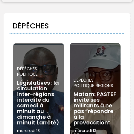
FR
DÉPÊCHES
DÉPÊCHES
POLITIQUE
DÉPÊCHES
Législatives : la
POLITIQUE
REGIONS
circulation
inter-régions
Matam: PASTEF
interdite du
invite ses
samedi à
militants à ne
minuit au
pas “répondre
dimanche à
à la
minuit (arrêté)
provocation”
mercredi 13
mercredi 13