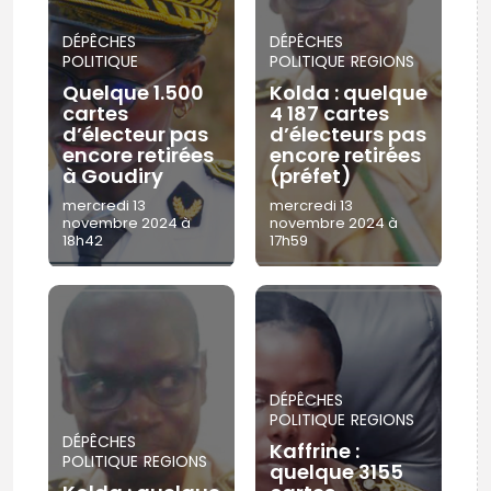
DÉPÊCHES
DÉPÊCHES
POLITIQUE
POLITIQUE
REGIONS
Quelque 1.500
Kolda : quelque
cartes
4 187 cartes
d’électeur pas
d’électeurs pas
encore retirées
encore retirées
à Goudiry
(préfet)
mercredi 13
mercredi 13
novembre 2024 à
novembre 2024 à
18h42
17h59
DÉPÊCHES
POLITIQUE
REGIONS
DÉPÊCHES
Kaffrine :
POLITIQUE
REGIONS
quelque 3155