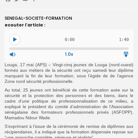
Facebook
Twitter
Email
Partager
Search
Search
for:
Button
SENEGAL-SOCIETE-FORMATION
FR
ecouter l'article :
0:00
1:40
1.0x
Louga, 17 mai (APS) – Vingt-cinq jeunes de Louga (nord-ouest)
formés aux métiers de la sécurité ont reçu samedi leur diplôme
marquant la fin de leur formation, sous l’égide de de l’agence
Zone nord sécurité professionnelle.
Au total, 25 jeunes ont bénéficié de cette formation axée sur la
sécurité et la protection des personnes et des biens, dans le
cadre d’une politique de professionnalisation de ce milieu, a
expliqué le président du comité d’administration de l’Association
sénégalaise des formateurs professionnels privés (ASFOPP),
Mamadou Ndour Wade.
S’exprimant à l’issue de la cérémonie de remise de diplômes aux
récipiendaires, il a indiqué que la formation dispensée repose sur
“une approche complète, sérieuse et réaliste”.