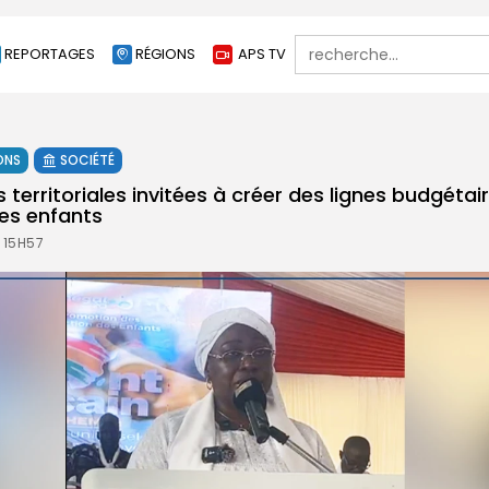
Search
REPORTAGES
RÉGIONS
APS TV
for:
ONS
SOCIÉTÉ
és territoriales invitées à créer des lignes budgétai
des enfants
 15H57