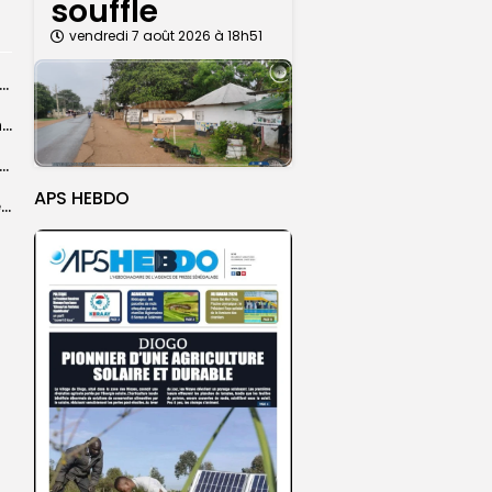
souffle
vendredi 7 août 2026 à 18h51
Dakar 2026 : une répétition générale au complexe sportif Iba...
FERA : le nouveau directeur général dresse un constat alarmant de l’état...
gélique Mame Selbé Diouf : ”Le leadership féminin doit être placé...
APS HEBDO
Dagana : la 7e édition du festival Dialawaly centrée sur la cohésion...