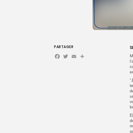
PARTAGER
S
Facebook
Twitter
Email
Partager
M
l
c
e
”
t
d
u
v
b
E
d
m
s