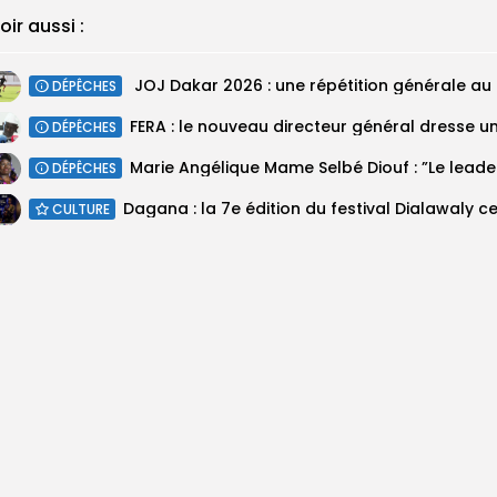
oir aussi :
‎ ‎JOJ 
DÉPÊCHES
DÉPÊCHES
Marie An
DÉPÊCHES
CULTURE