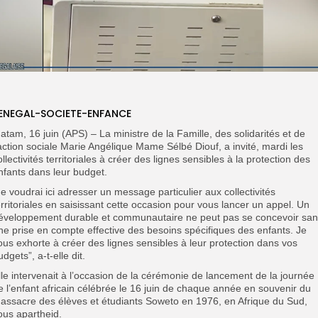
ENEGAL-SOCIETE-ENFANCE
atam, 16 juin (APS) – La ministre de la Famille, des solidarités et de
’action sociale Marie Angélique Mame Sélbé Diouf, a invité, mardi les
ollectivités territoriales à créer des lignes sensibles à la protection des
nfants dans leur budget.
Je voudrai ici adresser un message particulier aux collectivités
erritoriales en saisissant cette occasion pour vous lancer un appel. Un
éveloppement durable et communautaire ne peut pas se concevoir sa
ne prise en compte effective des besoins spécifiques des enfants. Je
ous exhorte à créer des lignes sensibles à leur protection dans vos
udgets”, a-t-elle dit.
lle intervenait à l’occasion de la cérémonie de lancement de la journée
e l’enfant africain célébrée le 16 juin de chaque année en souvenir du
assacre des élèves et étudiants Soweto en 1976, en Afrique du Sud,
ous apartheid.