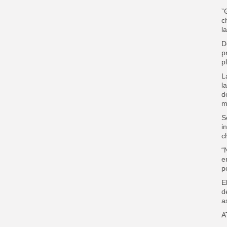
”
c
l
D
p
p
L
l
d
m
S
i
c
“
e
p
E
d
a
A