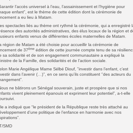
Garantir l’accès universel à l’eau, l’assainissement et l’hygiène pour
haque enfant”, est le thème de cette édition dont la cérémonie de
ancement a eu lieu à Matam.
es spectacles liés au thème ont rythmé la cérémonie, qui a enregistré l
résence des autorités administratives, des élus locaux de la région et d
lusieurs enfants venus de différentes écoles maternelles de Matam.
a région de Matam a été choisie pour accueillir la cérémonie de
ème
ancement de 37
édition de cette journée compte tenu de sa résilienc
e sa solidarité et de son engagement communautaire a expliqué la
inistre de la Famille, des solidarités et de l’action sociale.
elon Marie Angélique Mame Sélbé Diouf, ”investir dans l’enfant, c’est
nvestir dans l’avenir (…)”, en ce sens qu’ils constituent ‘’des acteurs du
hangement”.
Nous ne bâtirons un Sénégal souverain, juste et prospère que si nos
nfants vivent pleinement épanouis et expriment leur potentiel”, a-t-elle
oursuivi.
lle a indiqué que “le président de la République reste très attaché au
éveloppement d’une politique de l’enfance en harmonie avec nos
spirations”.
T/SMD