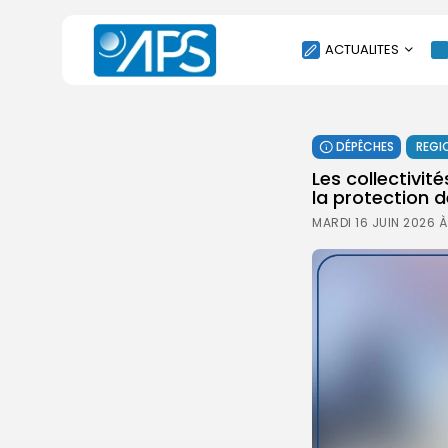
ACTUALITES
POLITIQUE
DÉPÊCHES
REGI
SOCIÉTÉ
Les collectivit
ÉCONOMIE
la protection 
CULTURE
MARDI 16 JUIN 2026 À
SPORT
ENVIRONNEMENT
INTERNATIONAL
AGENDA
SANTE