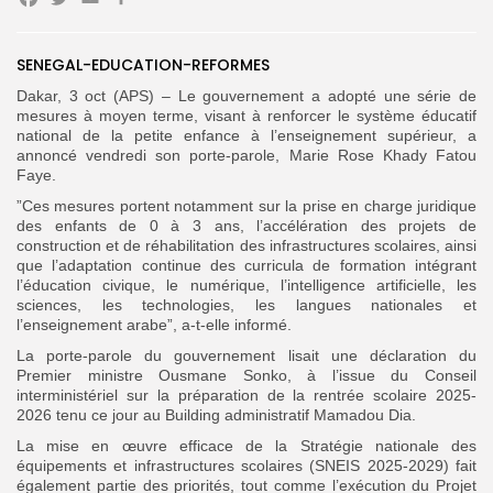
Facebook
Twitter
Email
Partager
Search
for:
Button
FR
SENEGAL-EDUCATION-REFORMES
Dakar, 3 oct (APS) – Le gouvernement a adopté une série de
mesures à moyen terme, visant à renforcer le système éducatif
national de la petite enfance à l’enseignement supérieur, a
annoncé vendredi son porte-parole, Marie Rose Khady Fatou
Faye.
”Ces mesures portent notamment sur la prise en charge juridique
des enfants de 0 à 3 ans, l’accélération des projets de
construction et de réhabilitation des infrastructures scolaires, ainsi
que l’adaptation continue des curricula de formation intégrant
l’éducation civique, le numérique, l’intelligence artificielle, les
sciences, les technologies, les langues nationales et
l’enseignement arabe”, a-t-elle informé.
La porte-parole du gouvernement lisait une déclaration du
Premier ministre Ousmane Sonko, à l’issue du Conseil
interministériel sur la préparation de la rentrée scolaire 2025-
2026 tenu ce jour au Building administratif Mamadou Dia.
La mise en œuvre efficace de la Stratégie nationale des
équipements et infrastructures scolaires (SNEIS 2025-2029) fait
également partie des priorités, tout comme l’exécution du Projet