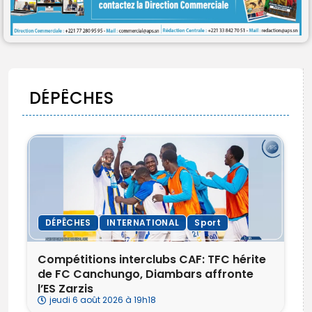
Search
Search
for:
Button
FR
DÉPÊCHES
DÉPÊCHES
INTERNATIONAL
Sport
‎Compétitions interclubs CAF: TFC hérite
de FC Canchungo, Diambars affronte
l’ES Zarzis
jeudi 6 août 2026 à 19h18