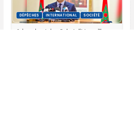
DÉPÊCHES
INTERNATIONAL
SOCIÉTÉ
Crise migratoire : Rabat dit travailler
avec Madrid pour connaître le nombre
de décès
lundi 3 août 2026 à 13h51
CULTURE
DÉPÊCHES
INTERNATIONAL
Hemley Boum, une écrivaine passeuse de
mémoire
lundi 3 août 2026 à 11h16