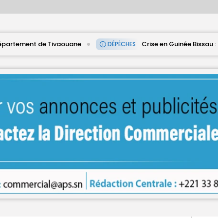
uane
Crise en Guinée Bissau : la médiation sénégala
DÉPÊCHES