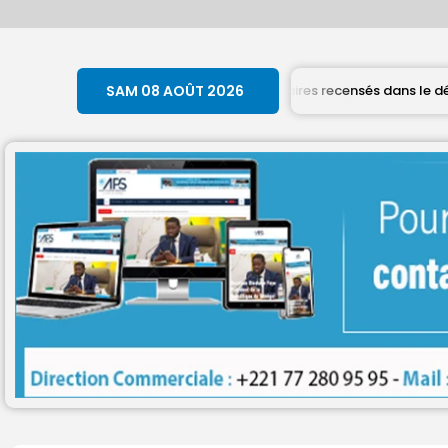
miliale : 1 875 bénéficiaires recensés dans le département de Tivao
SAM 08 AOÛT 2026