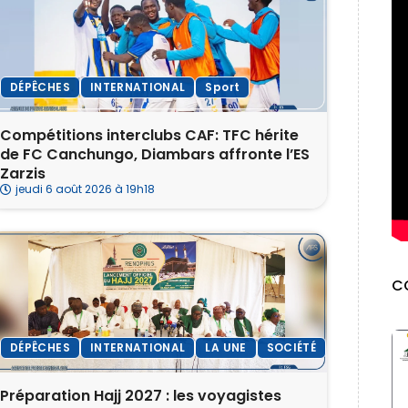
DÉPÊCHES
INTERNATIONAL
Sport
‎Compétitions interclubs CAF: TFC hérite
de FC Canchungo, Diambars affronte l’ES
Zarzis
jeudi 6 août 2026 à 19h18
C
DÉPÊCHES
INTERNATIONAL
LA UNE
SOCIÉTÉ
Préparation Hajj 2027 : les voyagistes