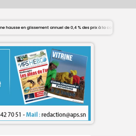
ement annuel de 0,4 % des prix à la consommation en juin
AP