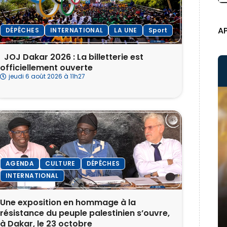
A
DÉPÊCHES
INTERNATIONAL
LA UNE
Sport
‎ ‎ ‎JOJ Dakar 2026 : La billetterie est
officiellement ouverte
jeudi 6 août 2026 à 11h27
AGENDA
CULTURE
DÉPÊCHES
INTERNATIONAL
Une exposition en hommage à la
résistance du peuple palestinien s’ouvre,
à Dakar, le 23 octobre