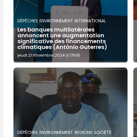
DÉPÊCHES
ENVIRONNEMENT
INTERNATIONAL
Les banques multilatérales
annoncent une augmentation
significative des financements
climatiques (António Guterres)
jeudi 21 novembre 2024 à 17h05
DÉPÊCHES
ENVIRONNEMENT
REGIONS
SOCIÉTÉ