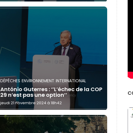
DÉPÊCHES
ENVIRONNEMENT
INTERNATIONAL
António Guterres : ‘’L’échec de la COP
C
29 n’est pas une option’’
jeudi 21 novembre 2024 à 18h42