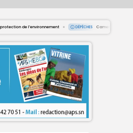
nement
‎Cameroun-Maroc et Algérie-Malawi, affiche
DÉPÊCHES