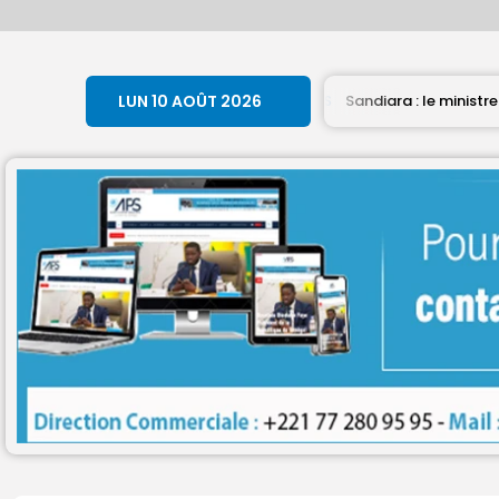
égal
LUN 10 AOÛT 2026
Sandiara : le ministre Serigne Guèye Diop app
DÉPÊCHES