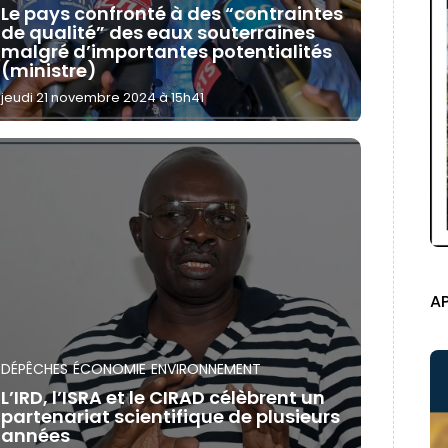
Le pays confronté à des “contraintes
de qualité” des eaux souterraines
malgré d’importantes potentialités
(ministre)
jeudi 21 novembre 2024 à 15h41
A
DÉPÊCHES
ÉCONOMIE
ENVIRONNEMENT
L’IRD, l’ISRA et le CIRAD célèbrent un
partenariat scientifique de plusieurs
années