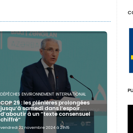
C
PU
DÉPÊCHES
ENVIRONNEMENT
INTERNATIONAL
COP 29 : les plénières prolongées
jusqu’à samedi dans l’espoir
d’aboutir à un ”texte consensuel
chiffré”
vendredi 22 novembre 2024 à 21h15