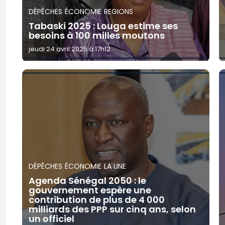
DÉPÊCHES
ÉCONOMIE
REGIONS
Tabaski 2025 : Louga estime ses
besoins à 100 milles moutons
jeudi 24 avril 2025 à 17h12
DÉPÊCHES
ÉCONOMIE
LA UNE
Agenda Sénégal 2050 : le
gouvernement espère une
contribution de plus de 4 000
milliards des PPP sur cinq ans, selon
un officiel