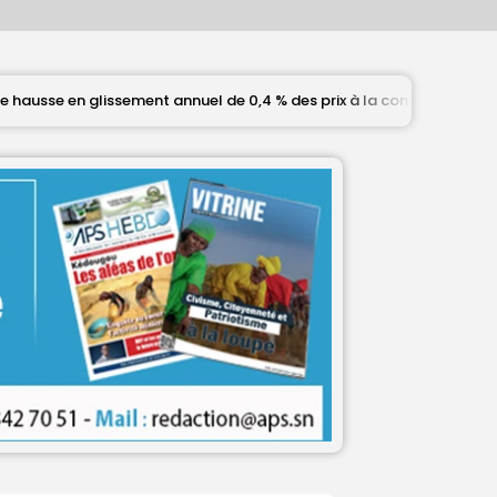
uel de 0,4 % des prix à la consommation en juin
Nat
APS-TV