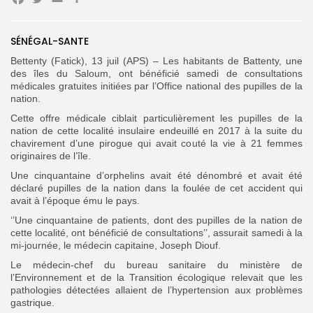
Facebook
Twitter
Email
Search
for:
Button
FR
SÉNÉGAL-SANTE
Bettenty (Fatick), 13 juil (APS) – Les habitants de Battenty, une
des îles du Saloum, ont bénéficié samedi de consultations
médicales gratuites initiées par l’Office national des pupilles de la
nation.
Cette offre médicale ciblait particulièrement les pupilles de la
nation de cette localité insulaire endeuillé en 2017 à la suite du
chavirement d’une pirogue qui avait couté la vie à 21 femmes
originaires de l’île.
Une cinquantaine d’orphelins avait été dénombré et avait été
déclaré pupilles de la nation dans la foulée de cet accident qui
avait à l’époque ému le pays.
‘’Une cinquantaine de patients, dont des pupilles de la nation de
cette localité, ont bénéficié de consultations’’, assurait samedi à la
mi-journée, le médecin capitaine, Joseph Diouf.
Le médecin-chef du bureau sanitaire du ministère de
l’Environnement et de la Transition écologique relevait que les
pathologies détectées allaient de l’hypertension aux problèmes
gastrique.