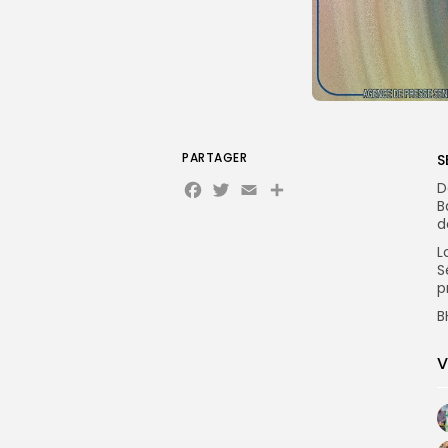
PARTAGER
S
Facebook
Twitter
Email
Partager
D
B
d
L
S
p
B
V