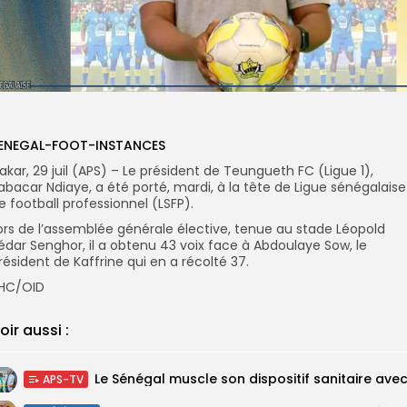
ENEGAL-FOOT-INSTANCES
akar, 29 juil (APS) – Le président de Teungueth FC (Ligue 1),
abacar Ndiaye, a été porté, mardi, à la tête de Ligue sénégalaise
e football professionnel (LSFP).
ors de l’assemblée générale élective, tenue au stade Léopold
édar Senghor, il a obtenu 43 voix face à Abdoulaye Sow, le
résident de Kaffrine qui en a récolté 37.
HC/OID
oir aussi :
APS-TV