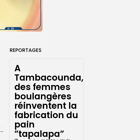
REPORTAGES
A
Tambacounda,
des femmes
boulangères
réinventent la
fabrication du
pain
Le Sénégal muscle son dispositif sanitaire avec un laboratoire de pointe et...
”tapalapa”