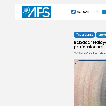
ACTUALITES
POLITIQUE
DÉPÊCHES
Spor
SOCIÉTÉ
Babacar Ndiaye
ÉCONOMIE
professionnel
CULTURE
MARDI 29 JUILLET 202
SPORT
ENVIRONNEMENT
INTERNATIONAL
AGENDA
SANTE