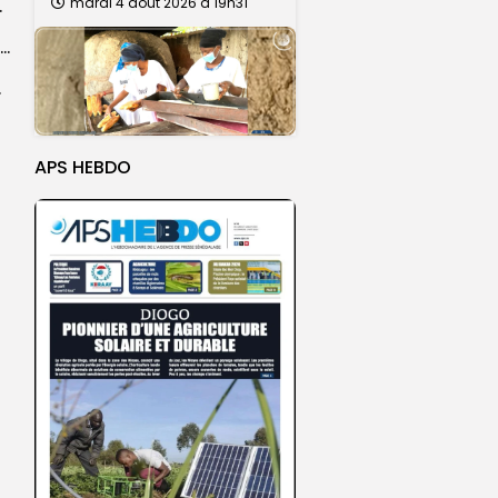
mardi 4 août 2026 à 19h31
rroviaire (GTS)
Les journaux commentent le nouvel accord du Sénégal avec la Banque mondiale
 localités
APS HEBDO