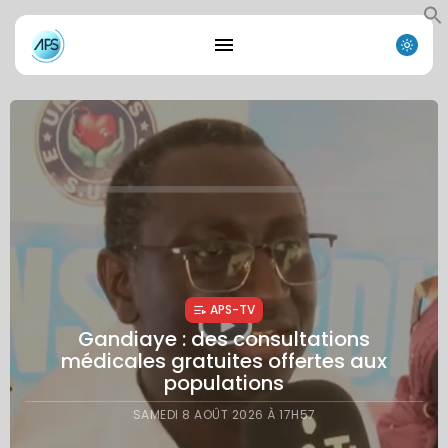
APS-TV
Littérature : le CLAS réunit poètes et
chercheurs à Dakar autour de la poésie
arabe
SAMEDI 8 AOÛT 2026 À 17H17