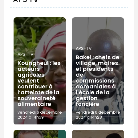
APS-TV
APS-TV
Bakel : chefs de
Koungheul : les
village, maires
acteurs
et présidents
agricoles
de
veulent
commissions
contribuer à
domaniales à
l’atteinte de la
l’école de la
souveraineté
gestion
alimentaire
foncière
vendredi 6 décembre
vendredi 6 décembre
2024 à 14h59
2024 à 14h28