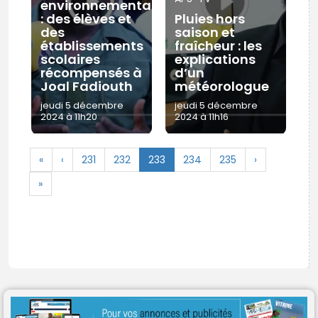
environnementale
: des élèves et
Pluies hors
des
saison et
établissements
fraîcheur : les
scolaires
explications
récompensés à
d’un
Joal Fadiouth
météorologue
jeudi 5 décembre
jeudi 5 décembre
2024 à 11h20
2024 à 11h16
«
‹
231
232
233
234
235
›
© Copyright 2025, APS
»