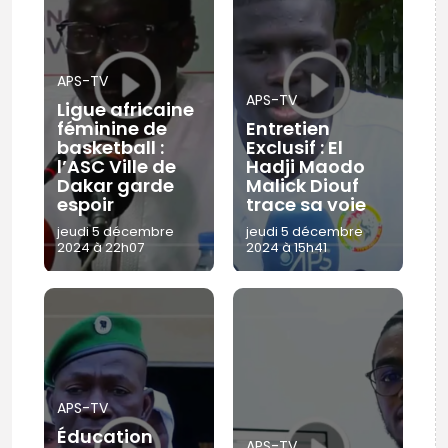
APS-TV
APS-TV
Ligue africaine
féminine de
Entretien
basketball :
Exclusif : El
l’ASC Ville de
Hadji Maodo
Dakar garde
Malick Diouf
espoir
trace sa voie
jeudi 5 décembre
jeudi 5 décembre
2024 à 22h07
2024 à 15h41
APS-TV
Éducation
APS-TV