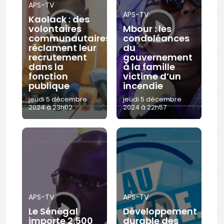
APS-TV
APS-TV
Kaolack : des
volontaires
Mbour : les
communautaires
condoléances
réclament leur
du
recrutement
gouvernement
dans la
à la famille
fonction
victime d’un
publique
incendie
jeudi 5 décembre
jeudi 5 décembre
2024 à 23h02
2024 à 22h57
APS-TV
APS-TV
Le Sénégal
Développement
importe 2.500
durable des