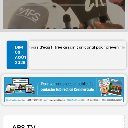
Search
Search
for:
Button
FR
DIM
ducteurs d’eau filtrée assainit un canal pour prévenir les inondatio
09
AOÛT
2026
APS TV