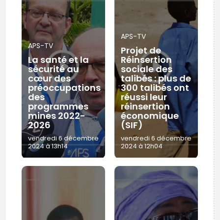
APS-TV
APS-TV
Projet de
La santé et la
Réinsertion
sécurité au
sociale des
cœur des
talibés : plus de
préoccupations
300 talibés ont
des
réussi leur
programmes
réinsertion
mines 2022-
économique
2026
(SIF)
vendredi 6 décembre
vendredi 6 décembre
2024 à 13h14
2024 à 12h04