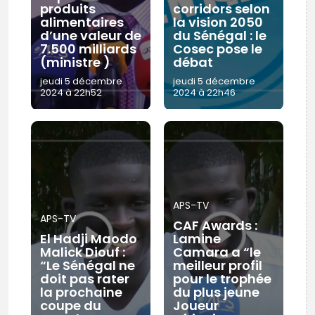
produits
corridors selon
alimentaires
la vision 2050
d’une valeur de
du Sénégal : le
7.500 milliards
Cosec pose le
(ministre )
débat
jeudi 5 décembre
jeudi 5 décembre
2024 à 22h52
2024 à 22h46
APS-TV
APS-TV
CAF Awards :
El Hadji Maodo
Lamine
Malick Diouf :
Camara a “le
“Le Sénégal ne
meilleur profil
doit pas rater
pour le trophée
la prochaine
du plus jeune
coupe du
Joueur