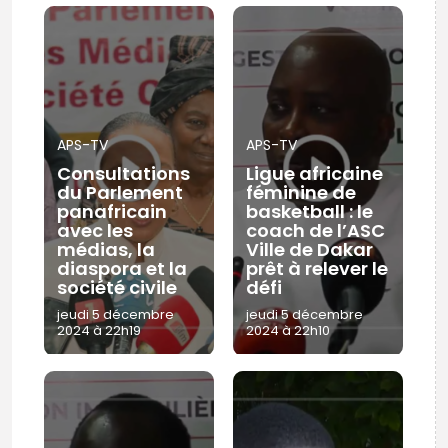
APS-TV
APS-TV
Consultations
Ligue africaine
du Parlement
féminine de
panafricain
basketball : le
avec les
coach de l’ASC
médias, la
Ville de Dakar
diaspora et la
prêt à relever le
société civile
défi
jeudi 5 décembre
jeudi 5 décembre
2024 à 22h19
2024 à 22h10