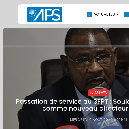
ACTUALITES
POLITIQUE
SOCIÉTÉ
ÉCONOMIE
CULTURE
SPORT
ENVIRONNEMENT
INTERNATIONAL
AGENDA
SONACOS :
SANTE
m