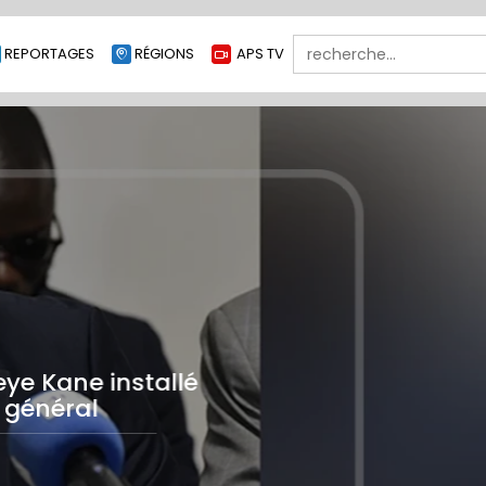
Search
REPORTAGES
RÉGIONS
APS TV
for:
APS-TV
 Un produit de la boîte à la tête pour
esurer pleinement la mission
MERCREDI 5 AOÛT 2026 À 15H31