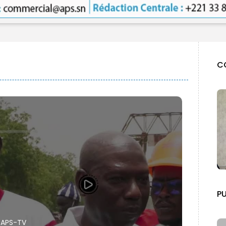
C
PU
APS-TV